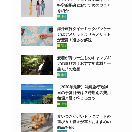
科学的根拠とおすすめのウェア
を紹介
集中
海外旅行ダイナミックパッケー
ジはデメリットよりもメリット
が豊富！凄さを解説
宿泊
愛着が育つ一生ものキャンプギ
アの選び方！おすすめ素材と一
生モノの逸品
集中
【2026年最新】沖縄旅行3泊4
日の予算目安は？時期別の費用
相場と賢く抑えるコツ
宿泊
食いつきがいいドッグフードの
選び方！愛犬が喜ぶおすすめの
商品を紹介