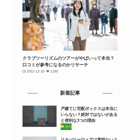
クラブツーリズムのツアーがやばいって本当？
口コミが参考になるのかリサーチ
2022-12-16
1189
新着記事
戸建てに宅配ボックスは本当に
いらない？絶対ではないがある
と便利な3つの理由
便利
リカバリーウェアは意味ない？