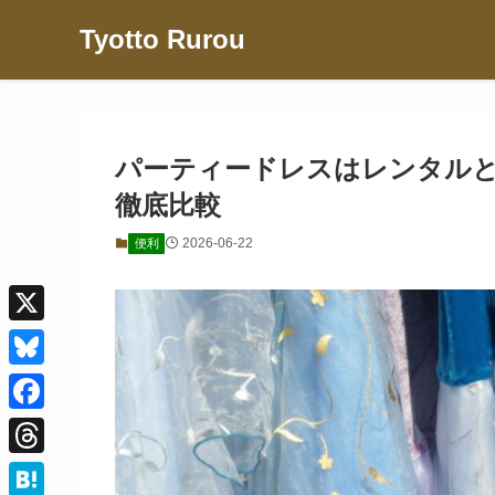
Tyotto Rurou
パーティードレスはレンタル
徹底比較
2026-06-22
便利
X
B
l
F
u
a
T
e