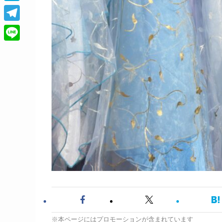
c
h
H
s
e
r
a
k
T
b
e
t
y
e
o
L
a
e
l
o
i
d
n
e
k
n
s
a
g
e
r
a
m
※本ページにはプロモーションが含まれています