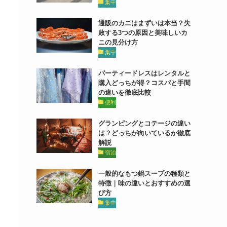
集中
通販のカニはまずいは本当？失
敗する3つの原因と美味しいカ
ニの見分け方
集中
パーティードレスはレンタルと
購入どっちが得？コスパと手間
の違いを徹底比較
便利
グランピングとコテージの違い
は？どっちが向いているか徹底
解説
宿泊
一般的なもつ鍋スープの種類と
特徴｜味の違いとおすすめの選
び方
集中