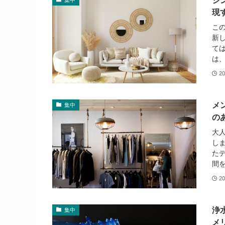
シ
現
こ
新
て
は、
20
メ
集中
の
大
し
た
間を
20
浄
集中
メ