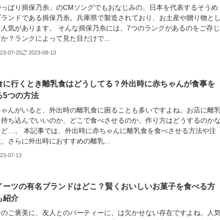
やっぱり揖保乃糸」のCMソングでもおなじみの、日本を代表するそうめ
ブランドである揖保乃糸。兵庫県で製造されており、お土産や贈り物と
も人気があります。 そんな揖保乃糸には、7つのランクがあるのをご存
か？ランクによって見た目だけで...
23-07-20
2023-08-13
食に行くとき離乳食はどうしてる？外出時に赤ちゃんが食事を
る5つの方法
ちゃんがいると、外出時の離乳食に困ることも多いですよね。お店に離
を持ち込んでいいのか、どこで食べさせるのか、作り方はどうするのか
など…。 本記事では、外出時に赤ちゃんに離乳食を食べさせる方法や注
、さらに外出時におすすめの離乳...
23-07-13
イーツの有名ブランドはどこ？賢くおいしいお菓子を食べる方
も紹介
分のご褒美に、友人とのパーティーに、は欠かせない存在ですよね。人