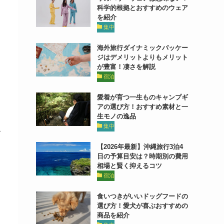
科学的根拠とおすすめのウェア
を紹介
。
集中
っ
海外旅行ダイナミックパッケー
ジはデメリットよりもメリット
が豊富！凄さを解説
宿泊
愛着が育つ一生ものキャンプギ
アの選び方！おすすめ素材と一
生モノの逸品
集中
介
し
【2026年最新】沖縄旅行3泊4
日の予算目安は？時期別の費用
相場と賢く抑えるコツ
宿泊
食いつきがいいドッグフードの
選び方！愛犬が喜ぶおすすめの
商品を紹介