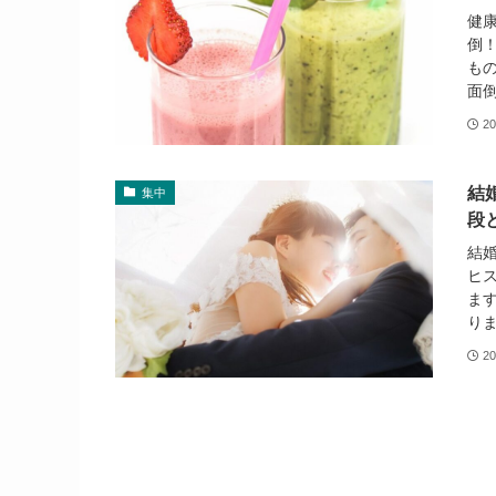
健
倒
も
面倒
20
結
集中
段
結
ヒ
ま
りま
20