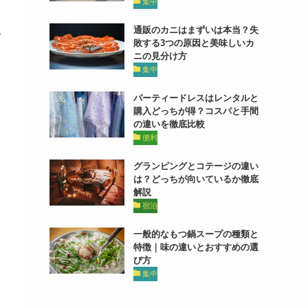
集中
メ
通販のカニはまずいは本当？失
水
敗する3つの原因と美味しいカ
ニの見分け方
集中
パーティードレスはレンタルと
購入どっちが得？コスパと手間
の違いを徹底比較
便利
グランピングとコテージの違い
は？どっちが向いているか徹底
解説
宿泊
一般的なもつ鍋スープの種類と
特徴｜味の違いとおすすめの選
び方
集中