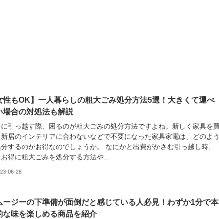
女性もOK】一人暮らしの粗大ごみ処分方法5選！大きくて運べ
い場合の対処法も解説
居に引っ越す際、困るのが粗大ごみの処分方法ですよね。新しく家具を
、新居のインテリアに合わないなどで不要になった家具家電は、どのよ
処分するのがお得なのでしょうか。 なにかと出費がかさむ引っ越し時、
お得に粗大ごみを処分する方法や...
23-06-28
ムージーの下準備が面倒だと感じている人必見！わずか1分で本
的な味を楽しめる商品を紹介