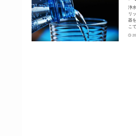
浄
リ
器
こで
20