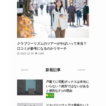
クラブツーリズムのツアーがやばいって本当？
口コミが参考になるのかリサーチ
2022-12-16
1189
新着記事
戸建てに宅配ボックスは本当に
いらない？絶対ではないがある
と便利な3つの理由
便利
リカバリーウェアは意味ない？