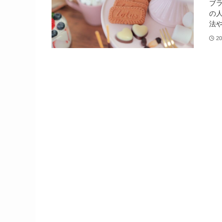
ブ
の
法や
20