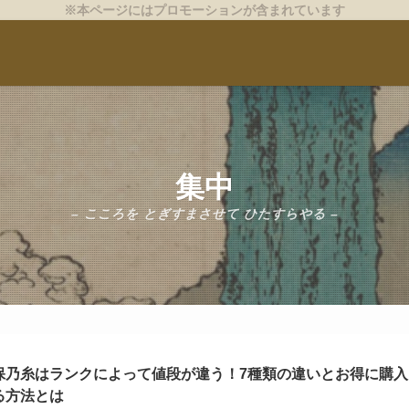
※本ページにはプロモーションが含まれています
集中
– こころを とぎすまさせて ひたすらやる –
保乃糸はランクによって値段が違う！7種類の違いとお得に購入
る方法とは