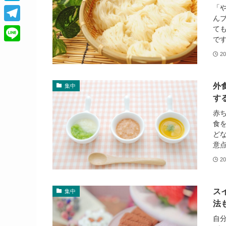
c
h
「
H
s
e
ん
r
a
k
T
て
b
e
です
t
y
e
o
L
a
20
e
l
o
i
d
n
e
k
n
s
外
集中
a
g
e
す
r
赤
食
a
ど
m
意点
20
ス
集中
法
自