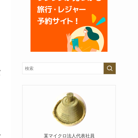
し
じ
乳
な
気
某マイクロ法人代表社員