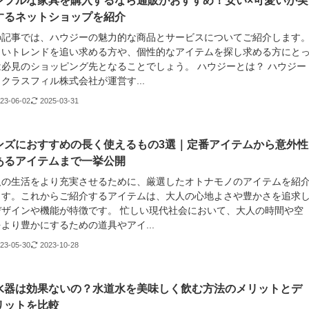
ンプルな家具を購入するなら通販がおすすめ！安い×可愛いが実
するネットショップを紹介
の記事では、ハウジーの魅力的な商品とサービスについてご紹介します
しいトレンドを追い求める方や、個性的なアイテムを探し求める方にと
は必見のショッピング先となることでしょう。 ハウジーとは？ ハウジー
クラスフィル株式会社が運営す...
23-06-02
2025-03-31
ンズにおすすめの長く使えるもの3選｜定番アイテムから意外性
あるアイテムまで一挙公開
人の生活をより充実させるために、厳選したオトナモノのアイテムを紹
ます。これからご紹介するアイテムは、大人の心地よさや豊かさを追求
デザインや機能が特徴です。 忙しい現代社会において、大人の時間や空
より豊かにするための道具やアイ...
23-05-30
2023-10-28
水器は効果ないの？水道水を美味しく飲む方法のメリットとデ
リットを比較