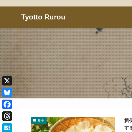
Tyotto Rurou
X
B
l
F
u
揖
集中
a
T
す
e