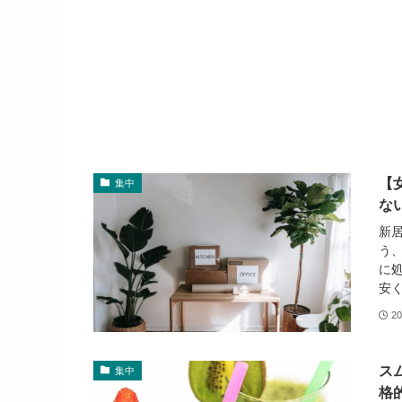
【
集中
な
新
う
に
安く
20
ス
集中
格