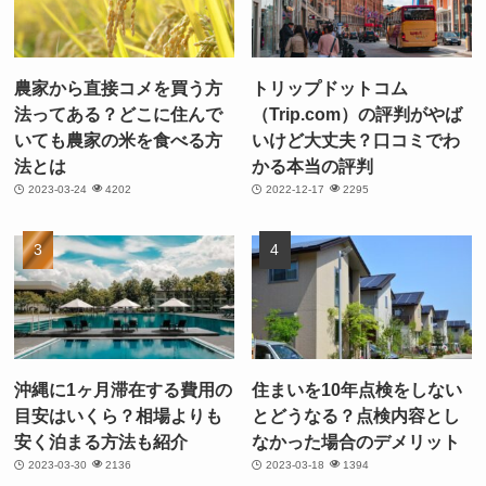
農家から直接コメを買う方
トリップドットコム
法ってある？どこに住んで
（Trip.com）の評判がやば
いても農家の米を食べる方
いけど大丈夫？口コミでわ
法とは
かる本当の評判
2023-03-24
4202
2022-12-17
2295
沖縄に1ヶ月滞在する費用の
住まいを10年点検をしない
目安はいくら？相場よりも
とどうなる？点検内容とし
安く泊まる方法も紹介
なかった場合のデメリット
2023-03-30
2136
2023-03-18
1394