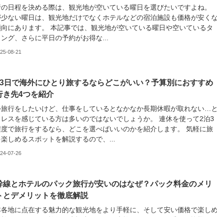
行の日程を決める際は、観光地が空いている曜日を選びたいですよね。
が少ない曜日は、観光地だけでなくホテルなどの宿泊施設も価格が安く
傾向にあります。 本記事では、観光地が空いている曜日や空いているタ
ング、さらに平日の予約がお得な...
25-08-21
泊3日で海外にひとり旅するならどこがいい？予算別におすすめ
行き先4つを紹介
外旅行をしたいけど、仕事をしているとなかなか長期休暇が取れない…
トレスを感じている方は多いのではないでしょうか。 連休を使って2泊3
程度で旅行をするなら、どこを選べばいいのかを紹介します。 気軽に旅
楽しめるスポットを解説するので、...
24-07-26
幹線とホテルのパック旅行が安いのはなぜ？パック料金のメリ
トとデメリットを徹底解説
本各地に点在する魅力的な観光地をより手軽に、そして安い価格で楽し