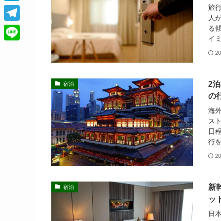
c
h
旅
H
s
e
人
r
a
k
T
る
b
e
イミ
t
y
e
o
L
a
20
e
l
o
i
d
n
e
k
n
s
2
宿泊
a
g
e
の
r
海
ス
a
日
m
行を
20
新
宿泊
ッ
日