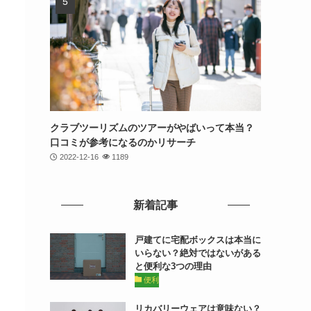
クラブツーリズムのツアーがやばいって本当？
口コミが参考になるのかリサーチ
2022-12-16
1189
新着記事
戸建てに宅配ボックスは本当に
いらない？絶対ではないがある
と便利な3つの理由
便利
リカバリーウェアは意味ない？