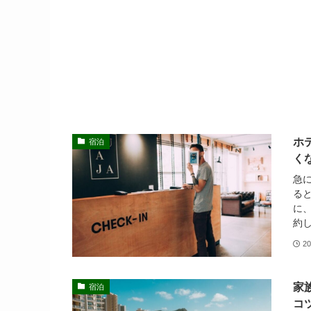
ホ
宿泊
く
急
る
に
約し
20
家
宿泊
コ