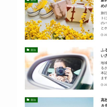
新
め
旅
ト
の
とホ
20
ふ
宿泊
い
地
る
本
ます
20
高
宿泊
き