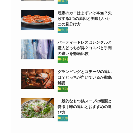
集中
い
通販のカニはまずいは本当？失
敗する3つの原因と美味しいカ
ニの見分け方
集中
パーティードレスはレンタルと
購入どっちが得？コスパと手間
の違いを徹底比較
便利
グランピングとコテージの違い
は？どっちが向いているか徹底
解説
宿泊
一般的なもつ鍋スープの種類と
特徴｜味の違いとおすすめの選
び方
集中