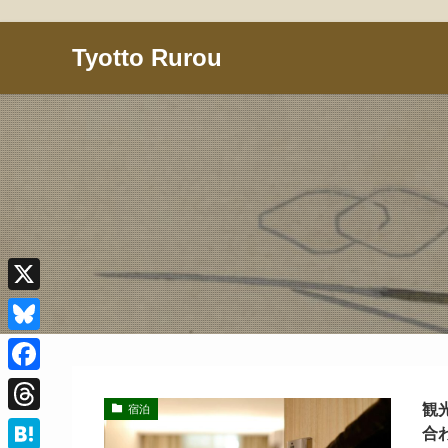
Tyotto Rurou
X
B
l
F
u
観
宿泊
a
T
合
e