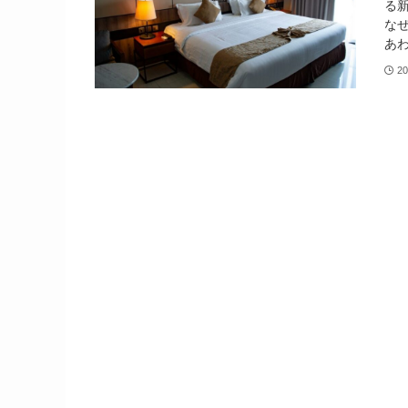
る
な
あわ
20