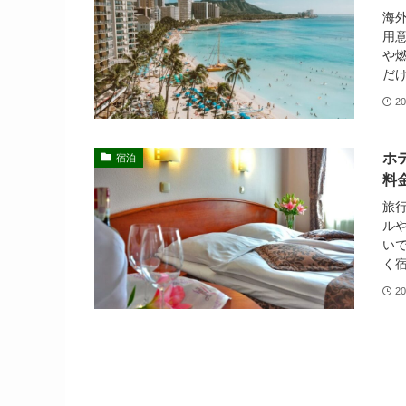
海
用
や
だけ
20
ホ
宿泊
料
旅
ル
い
く宿
20