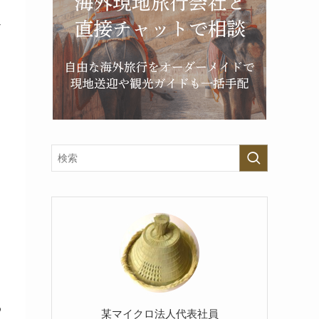
な
と
め
某マイクロ法人代表社員