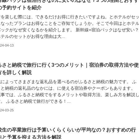
幹線パックは宿泊付きなのに安いのはなぜ？3つの理由とおすす
の予約サイトを紹介
行を楽しむ際には、できるだけお得に行きたいですよね。とホテルがセ
になったプランはお得なことをご存知でしょうか。そこで今回はとホテ
パックがなぜ安くなるかを紹介します。 新幹線+宿泊パックはなぜ安い
テルのセットがお得な理由は大...
24-04-13
るさと納税で旅行に行く3つのメリット｜宿泊券の取得方法や使
方を詳しく解説
域によってさまざまな返礼品を選べるのがふるさと納税の魅力です。 ふ
さと納税の返礼品のなかには、に使える宿泊券やクーポンもあります。
記事では、ふるさと納税でをするメリットや取得方法、楽しみ方を解説
。 ふるさと納税で旅行ができる！...
24-03-25
校生の卒業旅行は予算いくらくらいが平均なの？おすすめの行
先と予算を抑える方法を解説