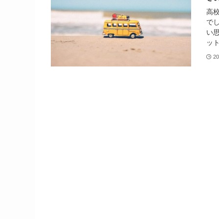
高
で
い
ット
20