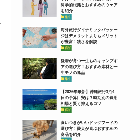
科学的根拠とおすすめのウェア
を紹介
ッ
集中
ル
？
海外旅行ダイナミックパッケー
ジはデメリットよりもメリット
が豊富！凄さを解説
宿泊
愛着が育つ一生ものキャンプギ
アの選び方！おすすめ素材と一
生モノの逸品
集中
【2026年最新】沖縄旅行3泊4
し
日の予算目安は？時期別の費用
相場と賢く抑えるコツ
宿泊
食いつきがいいドッグフードの
選び方！愛犬が喜ぶおすすめの
商品を紹介